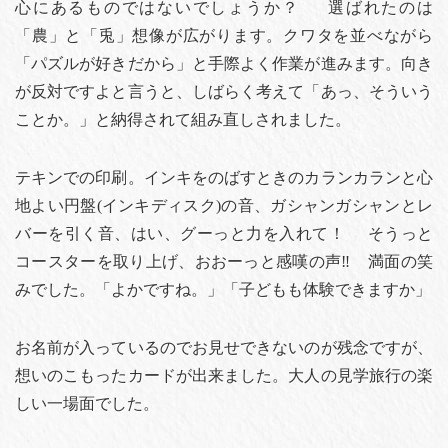
心にあるものではないでしょうか？ 選ばれたのは
「農」と「兎」想像が広がります。クワタを並べながら
「パズルが好きだから」と手際よく作業が進みます。向き
が反対ですよと言うと、しばらく考えて「あっ、そういう
ことか。」と納得されて組み直しされました。
テキンでの印刷。インキをのばすときのカランカランと心
地よい円盤(インキディスク)の音、ガシャンガシャンとレ
バーを引く音、はい、グーっと力を入れて！ そうっと
コースターを取り上げ、おおーっと感嘆の声‼️ 満面の笑
みでした。「よかですね。」「子どもも体験できますか」
お名前が入っているのでお見せできないのが残念ですが、
想いのこもったカードが出来ました。大人の見学旅行の楽
しい一場面でした。