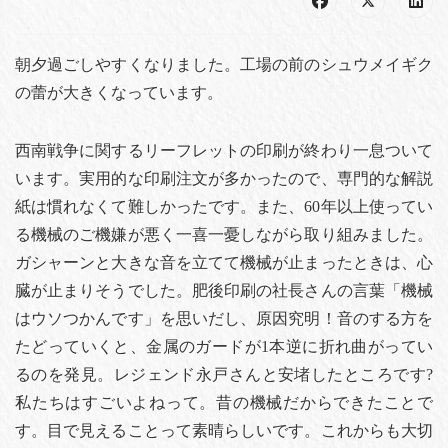
朝夕過ごしやすくなりました。工場の前のシュウメイギク
の蕾が大きくなっています。
西南戦争に関するリーフレットの印刷が終わり一息ついて
います。実用的な印刷注文が多かったので、専門的な解説
紙は慣れなくて難しかったです。また、60年以上使ってい
る機械のご機嫌が悪く一喜一憂しながら取り組みました。
ガシャーンと大きな音を立てて機械が止まったときは、心
臓が止まりそうでした。肥後印刷の社長さんの言葉「機械
はウソつかんです」を思いだし、原因究明！音のする方を
たどっていくと、金属のガードが1本逆に折れ曲がってい
るのを発見。レジェンド永戸さんと安堵したところです?
私たちはすごいよねって。昔の機械だからできたことで
す。目で見えることって素晴らしいです。これからも大切