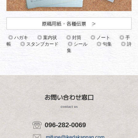
原稿用紙・各種伝票 ＞
◎ ハガキ ◎ 案内状 ◎ 封筒 ◎ ノート ◎ 手
帳 ◎ スタンプカード ◎ シール ◎ 句集 ◎ 詩
集
お問い合わせ窓口
contact us
096-282-0069
mifune@ikedakappan.com